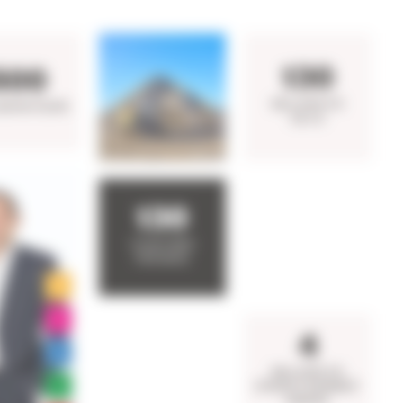
130
600
MILLIONS D’€
ABORATEURS
DE CA
130
CHANTIERS
PAR MOIS
4
MILLIONS D’€
D'INVESTISSEMENT
ANNUEL