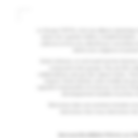
Le Groupe PAPIN, c’est une alliance dynamiq
autour de 5 grands métiers complémentaires
cultivons la force du collectif pour concrétiser
clients avec exigence et passio
Notre richesse, ce sont avant tout les femmes
composent notre groupe. Plus de 600 coll
collaboratrices unis par des valeurs fortes : l’hum
respect. Notre histoire, notre modèle de go
capacité à transmettre et à innover sont les fon
développement durable et porteur d
Bienvenue dans une aventure humaine et pr
bienvenue chez nous, bienvenue che
Bertrand BLAINEAU PDG & Loïc P