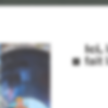
Ici,
fait