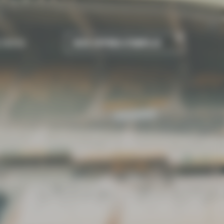
 PAPIN
NOS OFFRES D’EMPLOI
ENVIE
EXPLOREZ
Ce qui nous rend différents
Projets par pôle
Offres d’emploi
Projets en synergie
Candidature spontanée