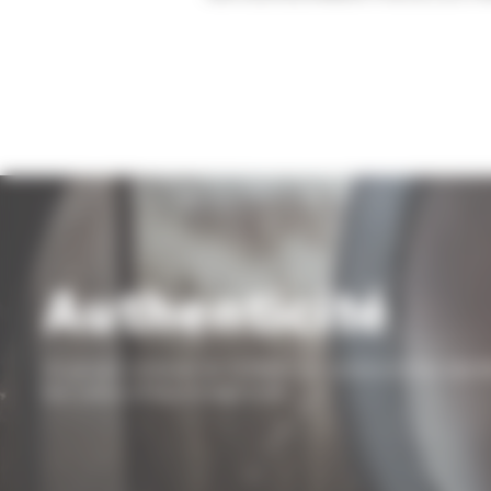
Authenticité
Un groupe composé de 22 filiales qui conservent leur identi
leur culture et leur ancrage local.