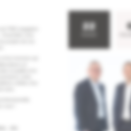
22
ue de PME engagées
. Ensemble, nous
FILIALES
COLL
 les projets de nos
n.
 et les hommes qui
aborateurs et
ain, la qualité et le
uvernance, notre
dations solides d’un
e sens.
ofessionnelle,
z vous !
AUL - DG