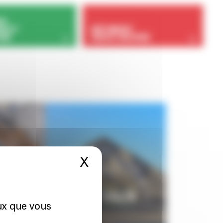
ES
N ET
BÂTIMENT
IEN
GROS OEUVRE
X
Masquer le bandeau 
eux que vous