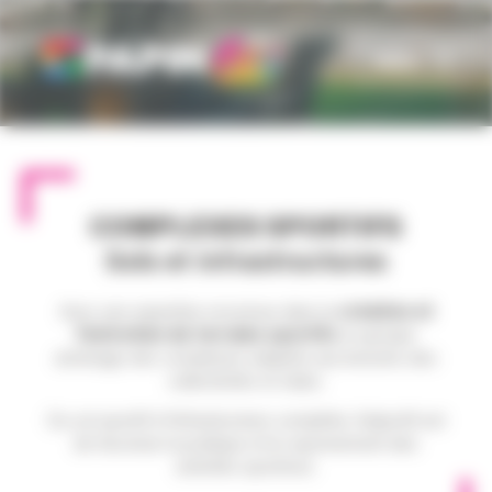
Panneau de gestion des cookies
MENU
COMPLEXES SPORTIFS
Sols et infrastructures
Avec une expertise reconnue dans la
création et
l’entretien de terrains sportifs
,
le groupe
aménage des complexes adaptés aux besoins des
collectivités et clubs.
Du sol sportif à l’infrastructure complète, l’objectif est
de favoriser la pratique et le rayonnement des
activités sportives.