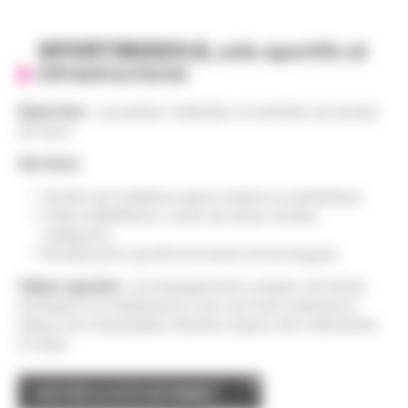
SPORTINGSOLS,
sols sportifs et
infrastructures
Expertise
: conception, réalisation et entretien de terrains
de sport.
Services
:
Terrains de football en gazon naturel ou synthétique.
Pistes d’athlétisme, courts de tennis, terrains
multisports.
Revêtements sportifs innovants et homologués.
Valeur ajoutée
: accompagnement complet, de l’étude
technique à la maintenance, avec une forte expérience
depuis une cinquantaine d’années auprès des collectivités
et clubs.
VISITER LE SITE INTERNET