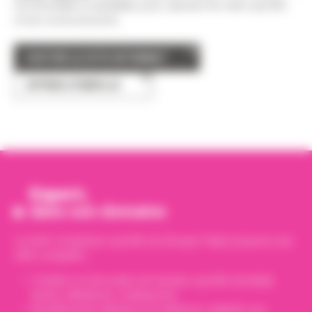
fonctionnalité et durabilité, pour valoriser les sites sportifs
et leur environnement.
VISITER LE SITE INTERNET
OFFRES D'EMPLOI
Expert,
dans son domaine
Le pôle Complexes sportifs du Groupe Papin propose une
offre complète :
Création et rénovation de terrains sportifs (football,
tennis, athlétisme, multisports).
Revêtements intérieurs et extérieurs adaptés aux