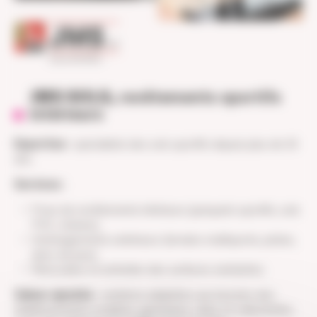
JMS SOLS,
revêtements sportifs
intérieurs
Expertise
: spécialiste des sols sportifs depuis plus de 30
ans.
Services
:
Pose de revêtements intérieurs (parquets sportifs, sols
PVC, résines).
Aménagements extérieurs (terrains multisports, pistes,
aires de jeux).
Rénovation et entretien des surfaces existantes.
Valeur ajoutée
: solutions adaptées aux besoins des
établissements scolaires, gymnases, clubs et collectivités,