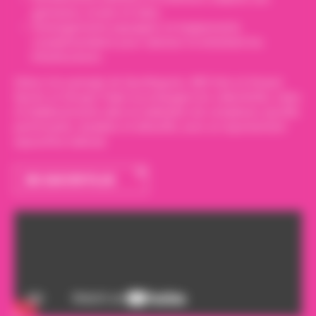
gymnases, écoles et clubs.
Aménagements paysagers et équipements
complémentaires pour valoriser et entretenir les
infrastructures.
Grâce à la synergie de Sportingsols, JMS Sols et Arnaud
Sports, le Groupe Papin accompagne les collectivités, clubs
et établissements dans la réalisation de complexes sportifs
performants, durables et attractifs, avec un rayonnement
aujourd’hui national.
EN SAVOIR PLUS