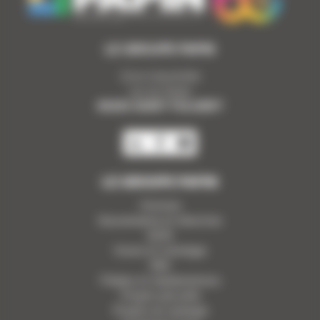
LE GROUPE PAPIN
Zone industrielle
rue du Stade
85250 SAINT FULGENT
LE GROUPE PAPIN
Histoire
Gouvernance et direction
ADN
Vision et stratégie
RSE
Filiales et implantations
Projets par pôle
Projets en synergie