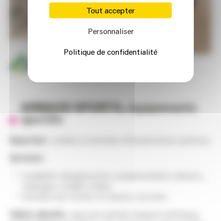
Tout accepter
Personnaliser
Politique de confidentialité
ARNAUD SPORTS,
équipements
sportifs
Expertise
: création et entretien d’infrastructures sportives.
Services
:
Installation d’équipements complémentaires (clôtures,
éclairages, mobilier urbain).
Entretien des terrains et espaces associés.
Valeur ajoutée
: approche globale intégrant esthétique,