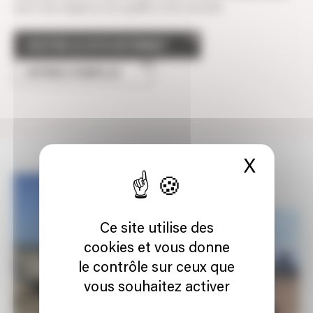
avec une exigence de qualité et de sécurité.
VISITER LE SITE INTERNET
OFFRES D'EMPLOI
X
Masque
Ce site utilise des
cookies et vous donne
le contrôle sur ceux que
vous souhaitez activer