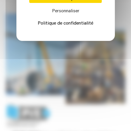
Personnaliser
Politique de confidentialité