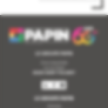
LE GROUPE PAPIN
Zone industrielle
rue du Stade
85250 SAINT FULGENT
LE GROUPE PAPIN
Histoire