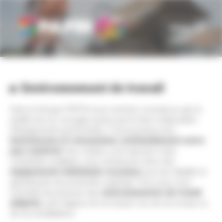
Panneau de gestion des cookies
MENU
Environnement de travail
Dans le Groupe PAPIN nous sommes convaincus que la
qualité de nos ouvrages passe par la mise à disposition
d’équipements performants. C'est pourquoi nous
investissons et renouvelons continuellement notre
parc matériel
. Nos métiers sont exposés à des
contraintes multiples, nous choisissons donc des
équipements individuels reconnus
pour leur fiabilité et
garantissant une protection optimale. Pour nous, il est
essentiel de proposer des
environnements de travail
adaptés
, qu’il s’agisse de nos bases vie, de nos locaux ou
de nos installations.