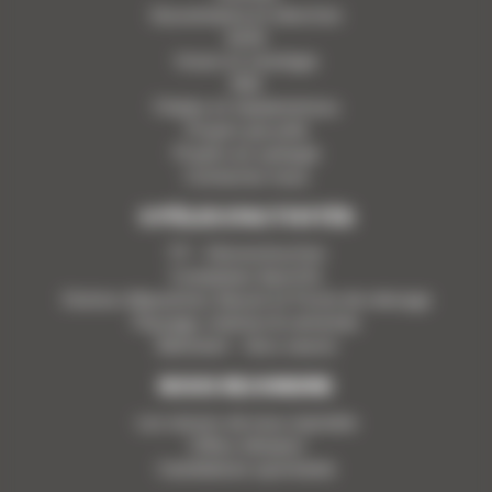
Gouvernance et direction
ADN
Vision et stratégie
RSE
Filiales et implantations
Projets par pôle
Projets en synergie
Contactez-nous
5 PÔLES D’ACTIVITÉS
TP - Déconstruction
Complexes Sportifs
Station d’épuration, Bassin et Poste de relevage
Paysage, création & entretien
Bâtiment - Gros oeuvre
NOUS REJOINDRE
Les raisons de nous rejoindre
Offres d’emploi
Candidature spontanée