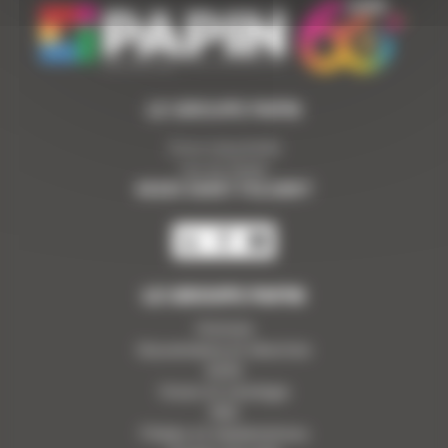
LE GROUPE PAPIN
Zone industrielle
rue du Stade
85250 SAINT FULGENT
LE GROUPE PAPIN
Histoire
Gouvernance et direction
ADN
Vision et stratégie
RSE
Filiales et implantations