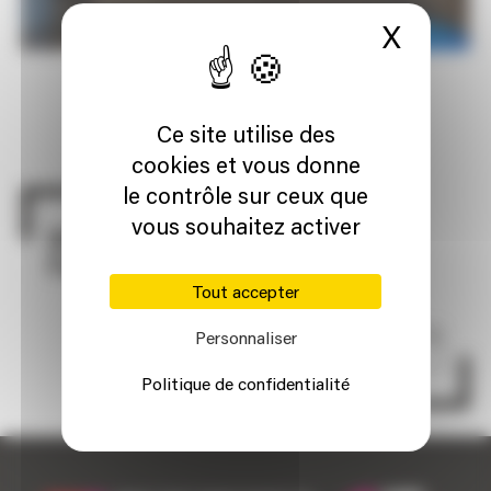
X
Masque
Ce site utilise des
cookies et vous donne
le contrôle sur ceux que
vous souhaitez activer
Et si vous faisiez partie de
l’aventure ?
Tout accepter
Personnaliser
NOS OFFRES D'EMPLOI
Politique de confidentialité