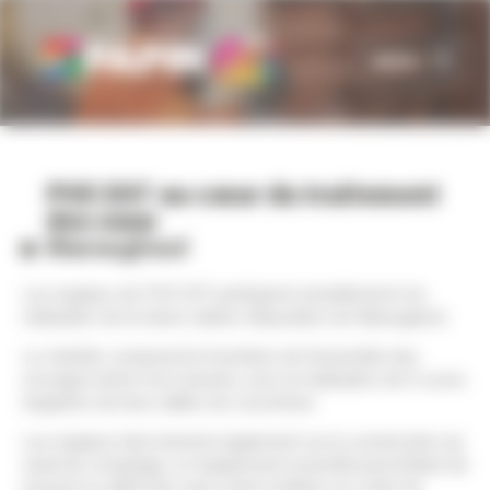
Panneau de gestion des cookies
MENU
PVE EST au cœur du traitement
des eaux
Mareugheol
Les équipes de PVE EST participent actuellement à la
réalisation de la future station d’épuration de Mareugheol.
Le chantier comprend la fourniture de l’ensemble des
ouvrages béton hors bassins, avec la réalisation de 6 cuves
équipées de leurs dalles de couverture.
Les équipes interviennent également sur la construction du
canal de comptage, un équipement essentiel permettant de
mesurer le débit des eaux usées traitées en sortie de